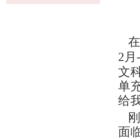
在
2月
文
单
给
面