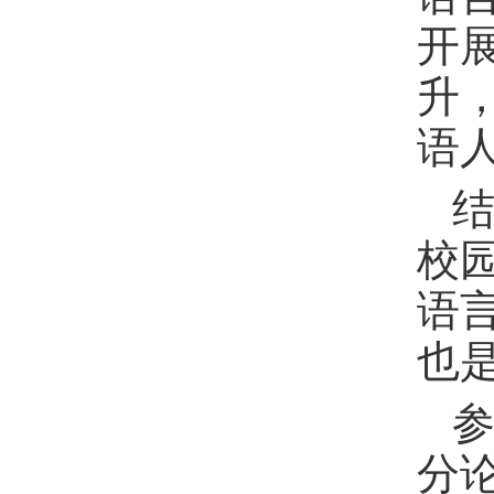
开
升
语
校
语
也
分