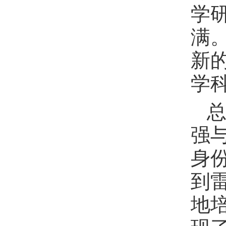
学
满
新
学
强
身
到
地