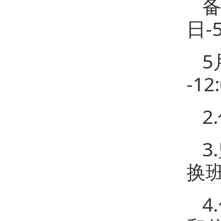
备
日-
5
-12
2
3
换
4